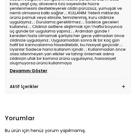
kola, yeşil çay, aloevera özü sayesinde hücre
yenilenmesini destekleyerek cildin pürüzsüz, yumuşak ve
nemli olmasına katkı sağlar.; ; KULLANIM :Yeterli miktarda
ürünü pamuk veya elinizle, temizlenmiş, kuru cildinize
uygulayınız.; ; Durulama gerektirmez.; ; Sadece geceleri
kullanınız.; ; Cildinizi asitlere alıştırmak için 1 hafta boyunca
üç günde bir uygulama yapınız.; ; Ardından günde 1
kereden fazla olmamak şartıyla her gece yatmadan önce
cildinize uygulayınız.; Uygulamadan sonra ilk bir kaç gün
hafif bir karıncalanma hissedilebilir, bu hissiyat geçicidir.; ;
Uyarılar:Sadece harici kullanım içindir.; ; Kullanmadan önce
olası istenmeyen yan etkiler ve tahrişi önlemek adına
cildinizin ufak bir kısmına ürünü uygulayınız, hassasiyet
oluşmuyorsa ürünü kullanmaya
Devamını Göster
Aktif İçerikler
Yorumlar
Bu ürün için henüz yorum yapılmamış.