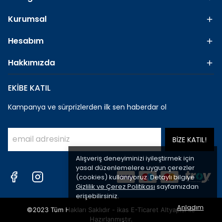
Kurumsal
Hesabım
Hakkımızda
EKİBE KATIL
Kampanya ve sürprizlerden ilk sen haberdar ol
BİZE KATIL!
Alışveriş deneyiminizi iyileştirmek için
yasal düzenlemelere uygun çerezler
(cookies) kullanıyoruz. Detaylı bilgiye
Gizlilik ve Çerez Politikası
sayfamızdan
erişebilirsiniz.
Anladım
©2023 Tüm Hakları Saklıdır - ikas E-Ticaret
Altyapısı ile
Hazırlanmıştır.